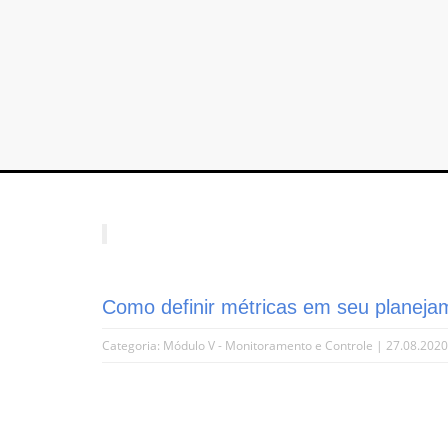
Como definir métricas em seu planeja
Categoria:
Módulo V - Monitoramento e Controle
| 27.08.202