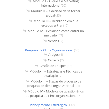
Módulo I – O que é o Marketing
Internacional
(20)
Módulo II – A decisão de se tornar
global
(23)
Módulo III – Decidindo em que
mercados entrar
(17)
Módulo IV – Decidindo como entrar no
mercado
(47)
Vendas
(2)
Pesquisa de Clima Organizacional
(50)
Artigos
(4)
Carreira
(2)
Gestão de Equipes
(12)
Módulo II – Estratégias e Técnicas de
Avaliação
(7)
Módulo III – Etapas do processo de
pesquisa de clima organizacional
(21)
Módulo IV – Modelos de questionários
de pesquisa de clima organizacional
(4)
Planejamento Estratégico
(137)