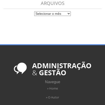
ARQUIVOS
Navegue
» Home
» O Autor