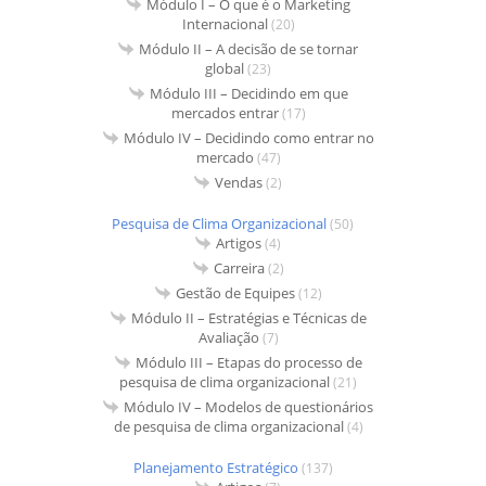
Módulo I – O que é o Marketing
Internacional
(20)
Módulo II – A decisão de se tornar
global
(23)
Módulo III – Decidindo em que
mercados entrar
(17)
Módulo IV – Decidindo como entrar no
mercado
(47)
Vendas
(2)
Pesquisa de Clima Organizacional
(50)
Artigos
(4)
Carreira
(2)
Gestão de Equipes
(12)
Módulo II – Estratégias e Técnicas de
Avaliação
(7)
Módulo III – Etapas do processo de
pesquisa de clima organizacional
(21)
Módulo IV – Modelos de questionários
de pesquisa de clima organizacional
(4)
Planejamento Estratégico
(137)