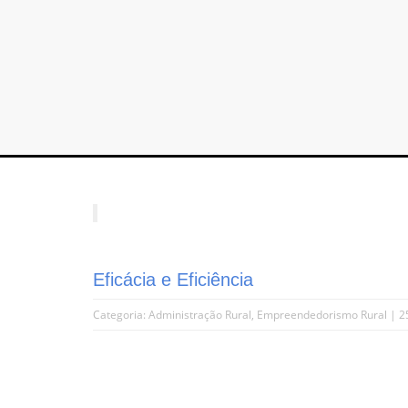
Eficácia e Eficiência
Categoria:
Administração Rural
,
Empreendedorismo Rural
| 2