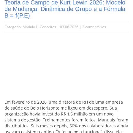
Teoria de Campo de Kurt Lewin 2026: Modelo
de Mudança, Dinâmica de Grupo e a Fórmula
B = f(P,E)
Categoria:
Módulo I - Conceitos
| 03.06.2026 |
2 comentários
Em fevereiro de 2026, uma diretora de RH de uma empresa
de saúde de Belo Horizonte me ligou em desespero. Sua
organização havia investido R$ 1,5 milhão em um novo
sistema de gestão. Treinamentos foram feitos. Manuais foram
distribuídos. Seis meses depois, 60% dos colaboradores ainda
usavam o sistema antigo. “A tecnologia funciona”, disse ela.