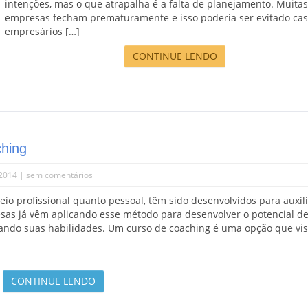
intenções, mas o que atrapalha é a falta de planejamento. Muita
empresas fecham prematuramente e isso poderia ser evitado cas
empresários […]
CONTINUE LENDO
ching
.2014 |
sem comentários
io profissional quanto pessoal, têm sido desenvolvidos para auxili
esas já vêm aplicando esse método para desenvolver o potencial d
iando suas habilidades. Um curso de coaching é uma opção que vi
CONTINUE LENDO