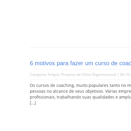
6 motivos para fazer um curso de coa
Categoria:
Artigos
,
Pesquisa de Clima Organizacional
| 06.10
Os cursos de coaching, muito populares tanto no me
pessoas no alcance de seus objetivos. Várias empr
profissionais, trabalhando suas qualidades e ampl
[…]