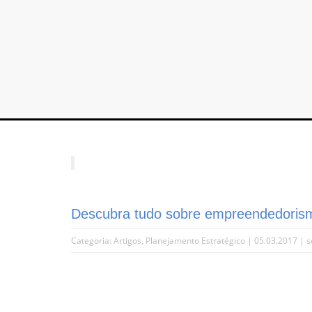
Descubra tudo sobre empreendedorismo
Categoria:
Artigos
,
Planejamento Estratégico
| 05.03.2017 |
s