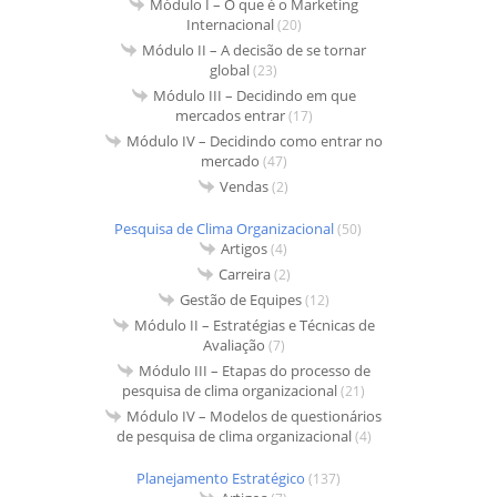
Módulo I – O que é o Marketing
Internacional
(20)
Módulo II – A decisão de se tornar
global
(23)
Módulo III – Decidindo em que
mercados entrar
(17)
Módulo IV – Decidindo como entrar no
mercado
(47)
Vendas
(2)
Pesquisa de Clima Organizacional
(50)
Artigos
(4)
Carreira
(2)
Gestão de Equipes
(12)
Módulo II – Estratégias e Técnicas de
Avaliação
(7)
Módulo III – Etapas do processo de
pesquisa de clima organizacional
(21)
Módulo IV – Modelos de questionários
de pesquisa de clima organizacional
(4)
Planejamento Estratégico
(137)