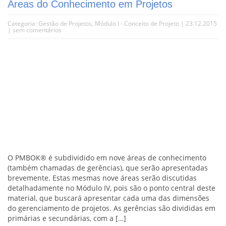
Áreas do Conhecimento em Projetos
Categoria:
Gestão de Projetos
,
Módulo I - Conceito de Projeto
| 23.12.2015
|
sem comentários
O PMBOK® é subdividido em nove áreas de conhecimento
(também chamadas de gerências), que serão apresentadas
brevemente. Estas mesmas nove áreas serão discutidas
detalhadamente no Módulo IV, pois são o ponto central deste
material, que buscará apresentar cada uma das dimensões
do gerenciamento de projetos. As gerências são divididas em
primárias e secundárias, com a […]