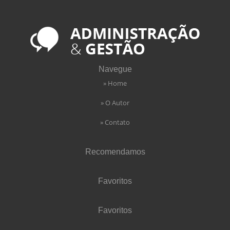
Navegue
» Home
» O Autor
» Contato
Recomendamos
Favoritos
Favoritos