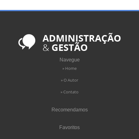
Navegue
» Home
» O Autor
» Contato
Recomendamos
Favoritos