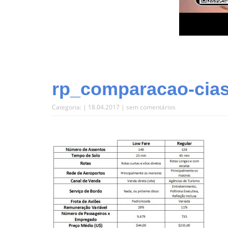
rp_comparacao-cias
Categoria: | 18.04.2017 |
sem comentários