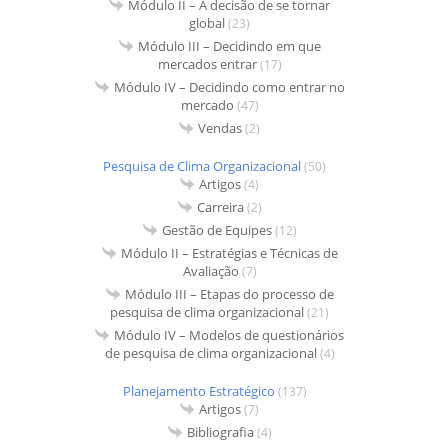
Módulo II – A decisão de se tornar
global
(23)
Módulo III – Decidindo em que
mercados entrar
(17)
Módulo IV – Decidindo como entrar no
mercado
(47)
Vendas
(2)
Pesquisa de Clima Organizacional
(50)
Artigos
(4)
Carreira
(2)
Gestão de Equipes
(12)
Módulo II – Estratégias e Técnicas de
Avaliação
(7)
Módulo III – Etapas do processo de
pesquisa de clima organizacional
(21)
Módulo IV – Modelos de questionários
de pesquisa de clima organizacional
(4)
Planejamento Estratégico
(137)
Artigos
(7)
Bibliografia
(4)