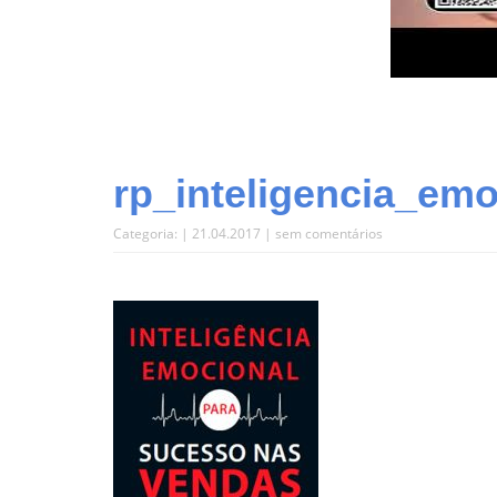
rp_inteligencia_em
Categoria: | 21.04.2017 |
sem comentários