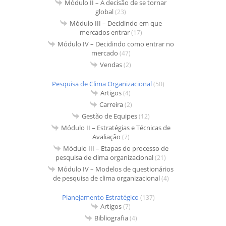
Módulo II – A decisão de se tornar
global
(23)
Módulo III – Decidindo em que
mercados entrar
(17)
Módulo IV – Decidindo como entrar no
mercado
(47)
Vendas
(2)
Pesquisa de Clima Organizacional
(50)
Artigos
(4)
Carreira
(2)
Gestão de Equipes
(12)
Módulo II – Estratégias e Técnicas de
Avaliação
(7)
Módulo III – Etapas do processo de
pesquisa de clima organizacional
(21)
Módulo IV – Modelos de questionários
de pesquisa de clima organizacional
(4)
Planejamento Estratégico
(137)
Artigos
(7)
Bibliografia
(4)