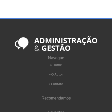
Navegue
» Home
» O Autor
» Contato
Recomendamos