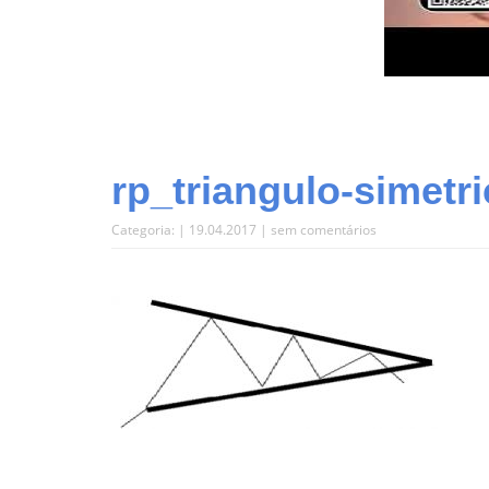
rp_triangulo-simetri
Categoria: | 19.04.2017 |
sem comentários