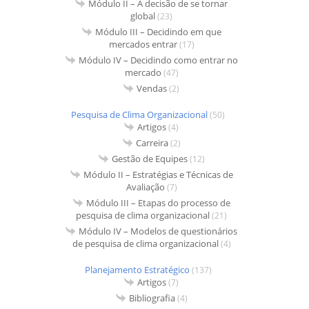
Módulo II – A decisão de se tornar
global
(23)
Módulo III – Decidindo em que
mercados entrar
(17)
Módulo IV – Decidindo como entrar no
mercado
(47)
Vendas
(2)
Pesquisa de Clima Organizacional
(50)
Artigos
(4)
Carreira
(2)
Gestão de Equipes
(12)
Módulo II – Estratégias e Técnicas de
Avaliação
(7)
Módulo III – Etapas do processo de
pesquisa de clima organizacional
(21)
Módulo IV – Modelos de questionários
de pesquisa de clima organizacional
(4)
Planejamento Estratégico
(137)
Artigos
(7)
Bibliografia
(4)