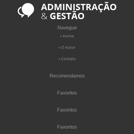
Navegue
» Home
» O Autor
» Contato
Recomendamos
Favoritos
Favoritos
Favoritos