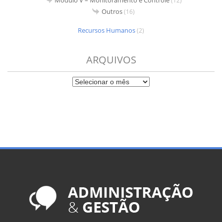
Módulo V – Monitoramento e Controle
(12)
Outros
(16)
Recursos Humanos
(2)
ARQUIVOS