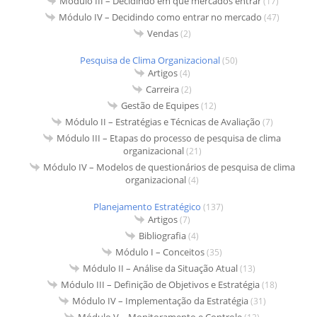
Módulo III – Decidindo em que mercados entrar
(17)
Módulo IV – Decidindo como entrar no mercado
(47)
Vendas
(2)
Pesquisa de Clima Organizacional
(50)
Artigos
(4)
Carreira
(2)
Gestão de Equipes
(12)
Módulo II – Estratégias e Técnicas de Avaliação
(7)
Módulo III – Etapas do processo de pesquisa de clima
organizacional
(21)
Módulo IV – Modelos de questionários de pesquisa de clima
organizacional
(4)
Planejamento Estratégico
(137)
Artigos
(7)
Bibliografia
(4)
Módulo I – Conceitos
(35)
Módulo II – Análise da Situação Atual
(13)
Módulo III – Definição de Objetivos e Estratégia
(18)
Módulo IV – Implementação da Estratégia
(31)