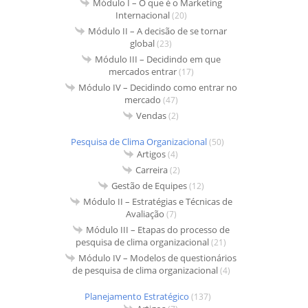
Módulo I – O que é o Marketing
Internacional
(20)
Módulo II – A decisão de se tornar
global
(23)
Módulo III – Decidindo em que
mercados entrar
(17)
Módulo IV – Decidindo como entrar no
mercado
(47)
Vendas
(2)
Pesquisa de Clima Organizacional
(50)
Artigos
(4)
Carreira
(2)
Gestão de Equipes
(12)
Módulo II – Estratégias e Técnicas de
Avaliação
(7)
Módulo III – Etapas do processo de
pesquisa de clima organizacional
(21)
Módulo IV – Modelos de questionários
de pesquisa de clima organizacional
(4)
Planejamento Estratégico
(137)