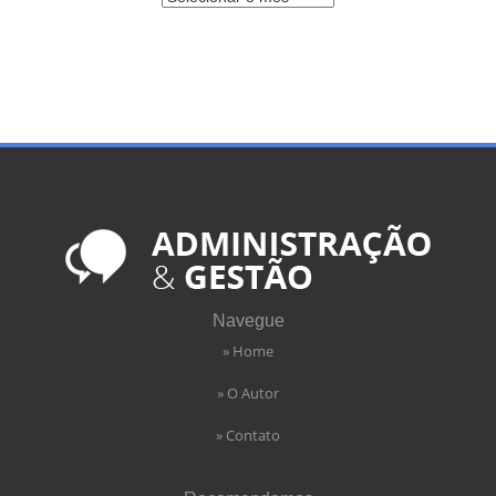
Navegue
» Home
» O Autor
» Contato