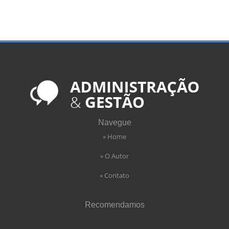
Navegue
» Home
» O Autor
» Contato
Recomendamos