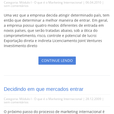
Categoria:
Módulo I - O que é o Marketing Internacional
| 06.04.2010 |
sem comentários
Uma vez que a empresa decida atingir determinado país, tem
então que determinar a melhor maneira de entrar. Em geral,
a empresa possui quatro modos diferentes de entrada em
novos países, que serão tratadas abaixo, sob a ótica do
comprometimento, risco, controle e potencial de lucro:
Exportação direta e indireta Licenciamento Joint Ventures
Investimento direto
CONTINUE LENDO
Decidindo em que mercados entrar
Categoria:
Módulo I - O que é o Marketing Internacional
| 28.12.2009 |
sem comentários
O próximo passo do processo de marketing internacional é