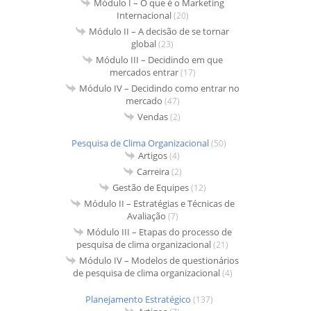
Módulo I – O que é o Marketing
Internacional
(20)
Módulo II – A decisão de se tornar
global
(23)
Módulo III – Decidindo em que
mercados entrar
(17)
Módulo IV – Decidindo como entrar no
mercado
(47)
Vendas
(2)
Pesquisa de Clima Organizacional
(50)
Artigos
(4)
Carreira
(2)
Gestão de Equipes
(12)
Módulo II – Estratégias e Técnicas de
Avaliação
(7)
Módulo III – Etapas do processo de
pesquisa de clima organizacional
(21)
Módulo IV – Modelos de questionários
de pesquisa de clima organizacional
(4)
Planejamento Estratégico
(137)