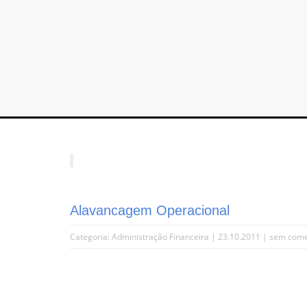
Alavancagem Operacional
Categoria:
Administração Financeira
| 23.10.2011 |
sem come