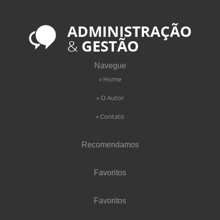
Navegue
» Home
» O Autor
» Contato
Recomendamos
Favoritos
Favoritos