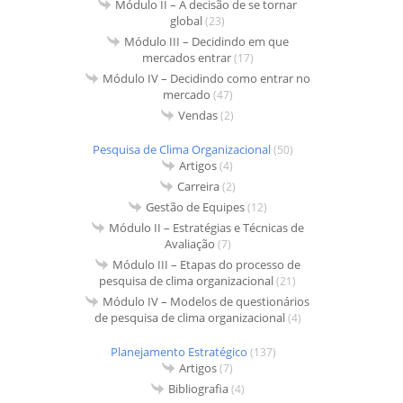
Módulo II – A decisão de se tornar
global
(23)
Módulo III – Decidindo em que
mercados entrar
(17)
Módulo IV – Decidindo como entrar no
mercado
(47)
Vendas
(2)
Pesquisa de Clima Organizacional
(50)
Artigos
(4)
Carreira
(2)
Gestão de Equipes
(12)
Módulo II – Estratégias e Técnicas de
Avaliação
(7)
Módulo III – Etapas do processo de
pesquisa de clima organizacional
(21)
Módulo IV – Modelos de questionários
de pesquisa de clima organizacional
(4)
Planejamento Estratégico
(137)
Artigos
(7)
Bibliografia
(4)