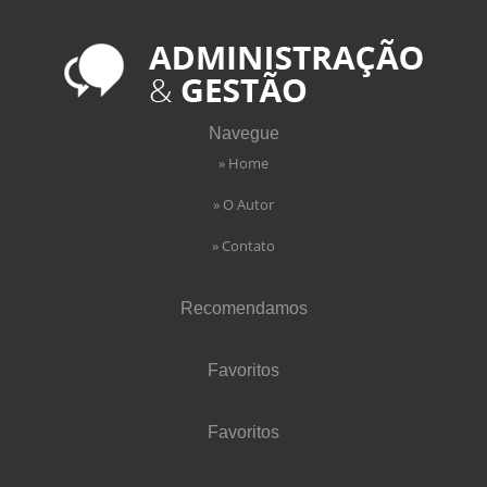
Navegue
» Home
» O Autor
» Contato
Recomendamos
Favoritos
Favoritos