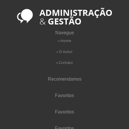
Navegue
» Home
» O Autor
» Contato
Recomendamos
Favoritos
Favoritos
Favoritos