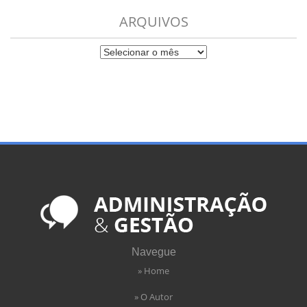
ARQUIVOS
Navegue
» Home
» O Autor