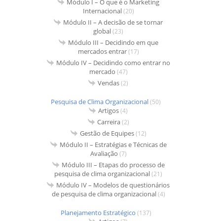
Módulo I – O que é o Marketing
Internacional
(20)
Módulo II – A decisão de se tornar
global
(23)
Módulo III – Decidindo em que
mercados entrar
(17)
Módulo IV – Decidindo como entrar no
mercado
(47)
Vendas
(2)
Pesquisa de Clima Organizacional
(50)
Artigos
(4)
Carreira
(2)
Gestão de Equipes
(12)
Módulo II – Estratégias e Técnicas de
Avaliação
(7)
Módulo III – Etapas do processo de
pesquisa de clima organizacional
(21)
Módulo IV – Modelos de questionários
de pesquisa de clima organizacional
(4)
Planejamento Estratégico
(137)