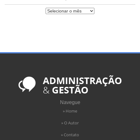
Navegue
» Home
» O Autor
» Contato