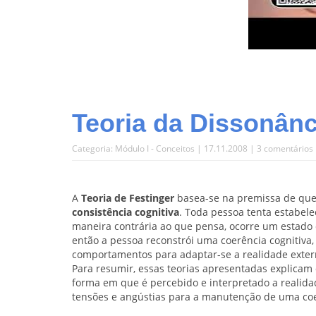
Teoria da Dissonânc
Categoria:
Módulo I - Conceitos
| 17.11.2008 |
3 comentários
A
Teoria de Festinger
basea-se na premissa de que
consistência cognitiva
. Toda pessoa tenta estabel
maneira contrária ao que pensa, ocorre um estado
então a pessoa reconstrói uma coerência cognitiva,
comportamentos para adaptar-se a realidade extern
Para resumir, essas teorias apresentadas explic
forma em que é percebido e interpretado a realid
tensões e angústias para a manutenção de uma coe