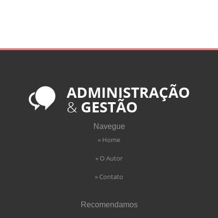
Navegue
» Home
» O Autor
» Contato
Recomendamos