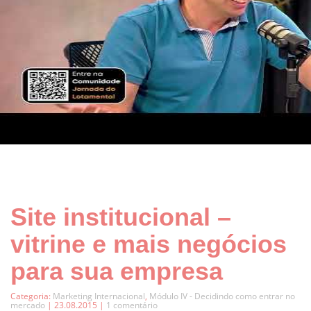
Site institucional –
vitrine e mais negócios
para sua empresa
Categoria:
Marketing Internacional
,
Módulo IV - Decidindo como entrar no
mercado
| 23.08.2015 |
1 comentário