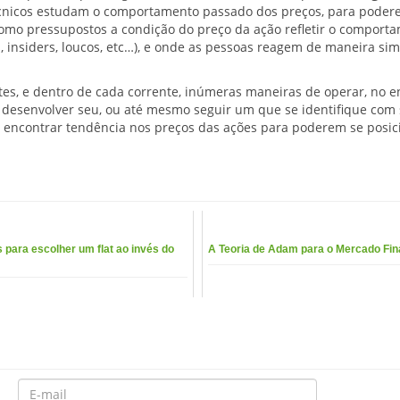
técnicos estudam o comportamento passado dos preços, para pode
como pressupostos a condição do preço da ação refletir o comport
 insiders, loucos, etc…), e onde as pessoas reagem de maneira simi
tes, e dentro de cada corrente, inúmeras maneiras de operar, no e
 desenvolver seu, ou até mesmo seguir um que se identifique com
am encontrar tendência nos preços das ações para poderem se posic
 para escolher um flat ao invés do
A Teoria de Adam para o Mercado Fin