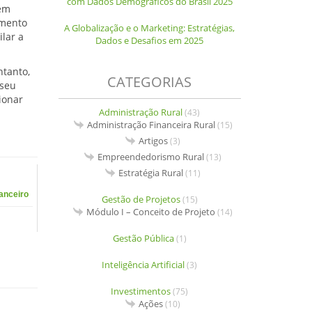
com Dados Demográficos do Brasil 2025
rem
amento
A Globalização e o Marketing: Estratégias,
lar a
Dados e Desafios em 2025
ntanto,
CATEGORIAS
 seu
ionar
Administração Rural
(43)
Administração Financeira Rural
(15)
Artigos
(3)
Empreendedorismo Rural
(13)
Estratégia Rural
(11)
anceiro
Gestão de Projetos
(15)
Módulo I – Conceito de Projeto
(14)
Gestão Pública
(1)
Inteligência Artificial
(3)
Investimentos
(75)
Ações
(10)