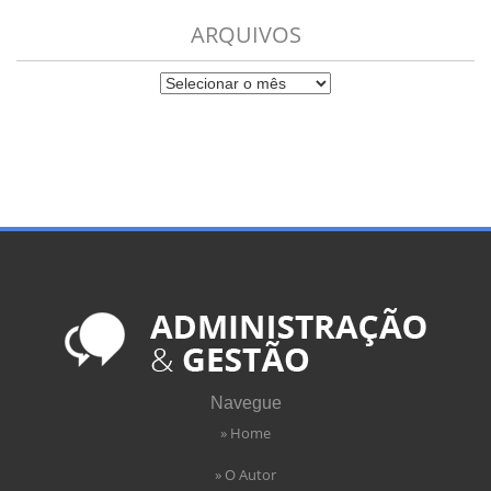
ARQUIVOS
Navegue
» Home
» O Autor