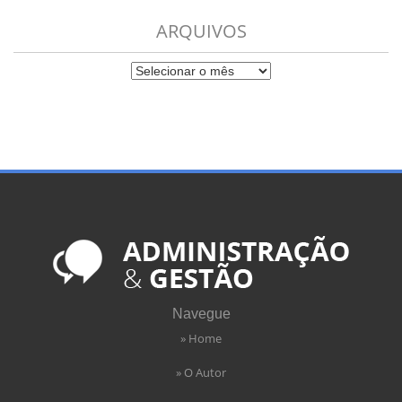
ARQUIVOS
Navegue
» Home
» O Autor