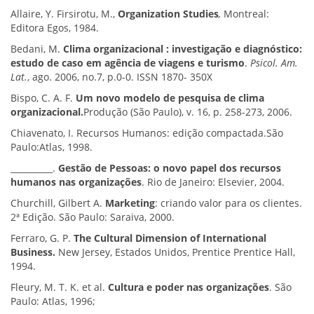
Allaire, Y. Firsirotu, M.,
Organization Studies
,
Montreal:
Editora Egos, 1984.
Bedani, M.
Clima organizacional : investigação e diagnóstico:
estudo de caso em agência de viagens e turismo
.
Psicol. Am.
Lat.
, ago. 2006, no.7, p.0-0. ISSN 1870- 350X
Bispo, C. A. F.
Um novo modelo de pesquisa de clima
organizacional.
Produção (São Paulo), v. 16, p. 258-273, 2006.
Chiavenato, I. Recursos Humanos: edição compactada.São
Paulo:Atlas, 1998.
__________.
Gestão de Pessoas: o novo papel dos recursos
humanos nas organizações
. Rio de Janeiro: Elsevier, 2004.
Churchill, Gilbert A.
Marketing
: criando valor para os clientes.
2ª Edição. São Paulo: Saraiva, 2000.
Ferraro, G. P.
The Cultural Dimension of International
Business.
New Jersey, Estados Unidos, Prentice Prentice Hall,
1994.
Fleury, M. T. K. et al.
Cultura e poder nas organizações
. São
Paulo: Atlas, 1996;