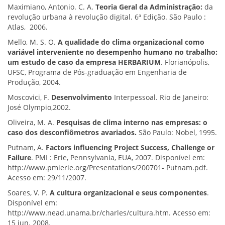
Maximiano, Antonio. C. A.
Teoria Geral da Administração:
da
revolução urbana à revolução digital. 6ª Edição. São Paulo :
Atlas, 2006.
Mello, M. S. O.
A qualidade do clima organizacional como
variável interveniente no desempenho humano no trabalho:
um estudo de caso da empresa HERBARIUM
. Florianópolis,
UFSC, Programa de Pós-graduação em Engenharia de
Produção, 2004.
Moscovici, F.
Desenvolvimento
Interpessoal. Rio de Janeiro:
José Olympio,2002.
Oliveira, M. A.
Pesquisas de clima interno nas empresas: o
caso dos desconfiômetros avariados.
São Paulo: Nobel, 1995.
Putnam, A.
Factors influencing Project Success, Challenge or
Failure
. PMI : Erie, Pennsylvania, EUA, 2007. Disponível em:
http://www.pmierie.org/Presentations/200701- Putnam.pdf.
Acesso em: 29/11/2007.
Soares, V. P.
A cultura organizacional e seus componentes
.
Disponível em:
http://www.nead.unama.br/charles/cultura.htm. Acesso em:
15 jun. 2008.