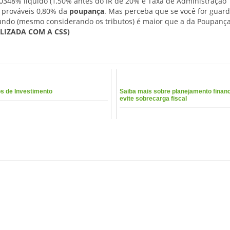
348% líquido (1,50% antes do IR de 20% e Taxa de Administração
a prováveis 0,80% da
poupança
. Mas perceba que se você for guard
fundo (mesmo considerando os tributos) é maior que a da Poupança
LIZADA COM A CSS)
s de Investimento
Saiba mais sobre planejamento financ
evite sobrecarga fiscal