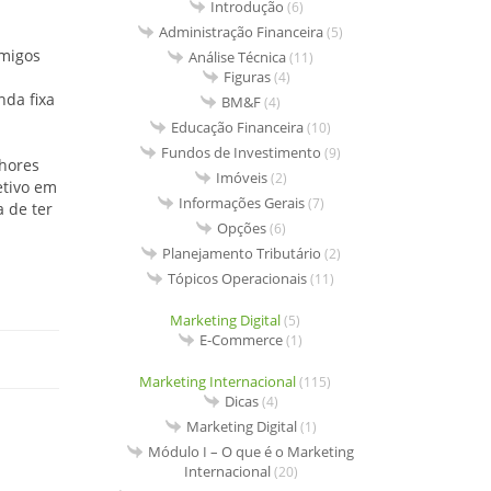
Introdução
(6)
Administração Financeira
(5)
amigos
Análise Técnica
(11)
Figuras
(4)
nda fixa
BM&F
(4)
Educação Financeira
(10)
Fundos de Investimento
(9)
nhores
Imóveis
(2)
etivo em
Informações Gerais
(7)
a de ter
Opções
(6)
Planejamento Tributário
(2)
Tópicos Operacionais
(11)
Marketing Digital
(5)
E-Commerce
(1)
Marketing Internacional
(115)
Dicas
(4)
Marketing Digital
(1)
Módulo I – O que é o Marketing
Internacional
(20)