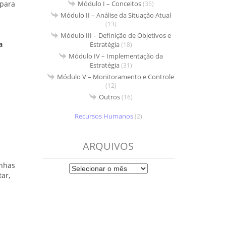
Módulo I – Conceitos
 para
(35)
Módulo II – Análise da Situação Atual
(13)
Módulo III – Definição de Objetivos e
a
Estratégia
(18)
Módulo IV – Implementação da
Estratégia
(31)
Módulo V – Monitoramento e Controle
(12)
Outros
(16)
Recursos Humanos
(2)
ARQUIVOS
inhas
ar,