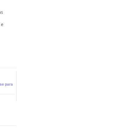
as
 e
ise para