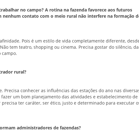
trabalhar no campo? A rotina na fazenda favorece aos futuros
m nenhum contato com o meio rural não interfere na formação d
afinidade. Pois é um estilo de vida completamente diferente, desd
 Não tem teatro, shopping ou cinema. Precisa gostar do silêncio, da
o campo.
trador rural?
e. Precisa conhecer as influências das estações do ano nas diversa
a fazer um bom planejamento das atividades e estabelecimento de
recisa ter caráter, ser ético, justo e determinado para executar o
 formam administradores de fazendas?