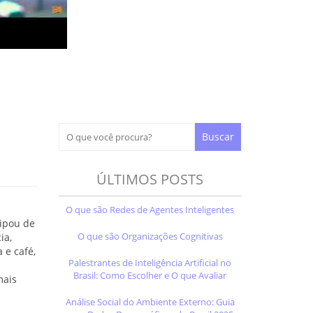
ÚLTIMOS POSTS
O que são Redes de Agentes Inteligentes
ipou de
O que são Organizações Cognitivas
ia,
 e café,
Palestrantes de Inteligência Artificial no
Brasil: Como Escolher e O que Avaliar
mais
Análise Social do Ambiente Externo: Guia