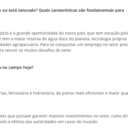
s ou está saturado? Quais caraterísticas são fundamentais para
egócio é a grande oportunidade do nosso país, que tem vocação pel
que tem a maior reserva de água doce do planeta, tecnologia própria
vidades agropecuária. Para se conquistar um emprego no setor prec
ra vencer os muitos desafios do setor.
ha no campo hoje?
ias, ferroviária e hidroviária, de portos mais eficientes e maior q
entes que possam garantir maiores investimentos no setor, como dir
o e efetivo das autoridades em casos de invasão.