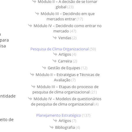
Módulo II – A decisão de se tornar
global
(23)
Módulo III – Decidindo em que
mercados entrar
(17)
Módulo IV – Decidindo como entrar no
mercado
(47)
a
Vendas
(2)
 para
isa
Pesquisa de Clima Organizacional
(50)
Artigos
(4)
Carreira
(2)
Gestão de Equipes
(12)
Módulo II – Estratégias e Técnicas de
Avaliação
(7)
Módulo III – Etapas do processo de
pesquisa de clima organizacional
(21)
uantidade
Módulo IV – Modelos de questionários
de pesquisa de clima organizacional
(4)
Planejamento Estratégico
(137)
eito de
Artigos
(7)
Bibliografia
(4)