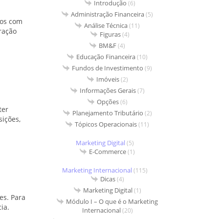
Introdução
(6)
Administração Financeira
(5)
vos com
Análise Técnica
(11)
ração
Figuras
(4)
BM&F
(4)
Educação Financeira
(10)
Fundos de Investimento
(9)
Imóveis
(2)
Informações Gerais
(7)
Opções
(6)
ter
Planejamento Tributário
(2)
sições,
Tópicos Operacionais
(11)
Marketing Digital
(5)
E-Commerce
(1)
Marketing Internacional
(115)
Dicas
(4)
Marketing Digital
(1)
es. Para
Módulo I – O que é o Marketing
ia.
Internacional
(20)