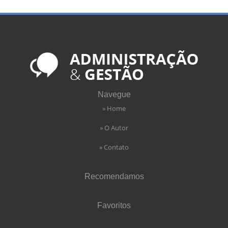
Navegue
» Home
» O Autor
» Contato
Recomendamos
Favoritos