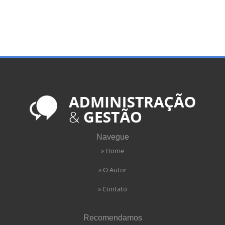
Navegue
» Home
» O Autor
» Contato
Recomendamos