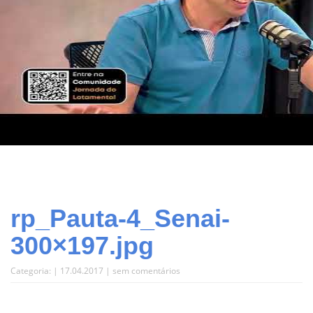
rp_Pauta-4_Senai-
300×197.jpg
Categoria: | 17.04.2017 |
sem comentários