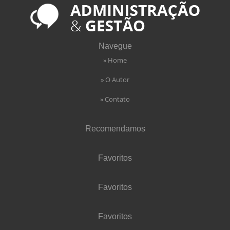
Navegue
» Home
» O Autor
» Contato
Recomendamos
Favoritos
Favoritos
Favoritos