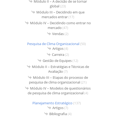
Módulo II – A decisão de se tornar
global
(23)
Módulo III – Decidindo em que
mercados entrar
(17)
Módulo IV – Decidindo como entrar no
mercado
(47)
Vendas
(2)
Pesquisa de Clima Organizacional
(50)
Artigos
(4)
Carreira
(2)
Gestão de Equipes
(12)
Módulo II – Estratégias e Técnicas de
Avaliação
(7)
Módulo III – Etapas do processo de
pesquisa de clima organizacional
(21)
Módulo IV – Modelos de questionários
de pesquisa de clima organizacional
(4)
Planejamento Estratégico
(137)
Artigos
(7)
Bibliografia
(4)