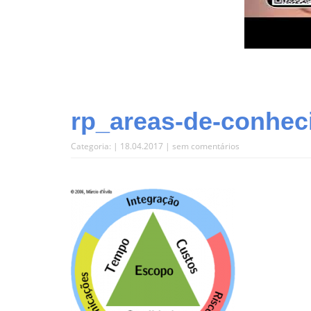
rp_areas-de-conhec
Categoria: | 18.04.2017 |
sem comentários