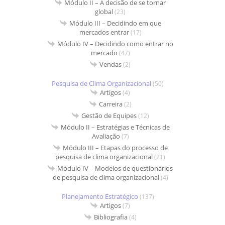
Módulo II – A decisão de se tornar
global
(23)
Módulo III – Decidindo em que
mercados entrar
(17)
Módulo IV – Decidindo como entrar no
mercado
(47)
Vendas
(2)
Pesquisa de Clima Organizacional
(50)
Artigos
(4)
Carreira
(2)
Gestão de Equipes
(12)
Módulo II – Estratégias e Técnicas de
Avaliação
(7)
Módulo III – Etapas do processo de
pesquisa de clima organizacional
(21)
Módulo IV – Modelos de questionários
de pesquisa de clima organizacional
(4)
Planejamento Estratégico
(137)
Artigos
(7)
Bibliografia
(4)