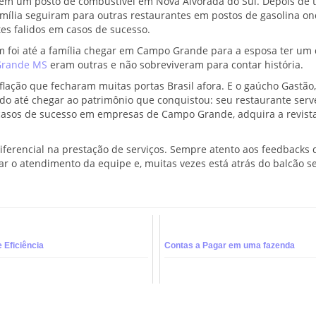
 em um posto de combustível em Nova Alvorada do Sul. Depois de t
amília seguiram para outras restaurantes em postos de gasolina o
es falidos em casos de sucesso.
im foi até a família chegar em Campo Grande para a esposa ter um
Grande MS
eram outras e não sobreviveram para contar história.
ação que fecharam muitas portas Brasil afora. E o gaúcho Gastão
do até chegar ao patrimônio que conquistou: seu restaurante serv
 casos de sucesso em empresas de Campo Grande, adquira a revist
iferencial na prestação de serviços. Sempre atento aos feedbacks 
r o atendimento da equipe e, muitas vezes está atrás do balcão s
e Eficiência
Contas a Pagar em uma fazenda