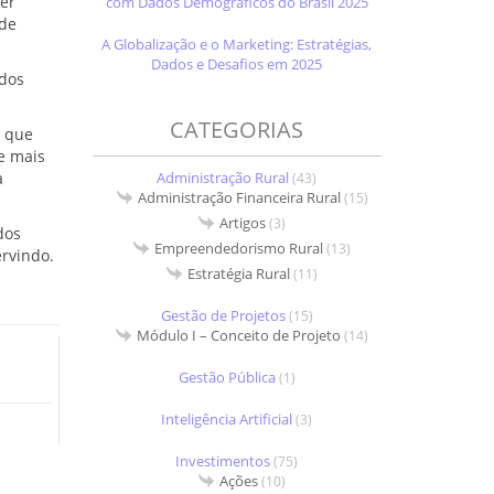
er
com Dados Demográficos do Brasil 2025
nde
A Globalização e o Marketing: Estratégias,
Dados e Desafios em 2025
 dos
CATEGORIAS
, que
e mais
Administração Rural
a
(43)
Administração Financeira Rural
(15)
Artigos
(3)
dos
Empreendedorismo Rural
(13)
ervindo.
Estratégia Rural
(11)
Gestão de Projetos
(15)
Módulo I – Conceito de Projeto
(14)
Gestão Pública
(1)
Inteligência Artificial
(3)
Investimentos
(75)
Ações
(10)