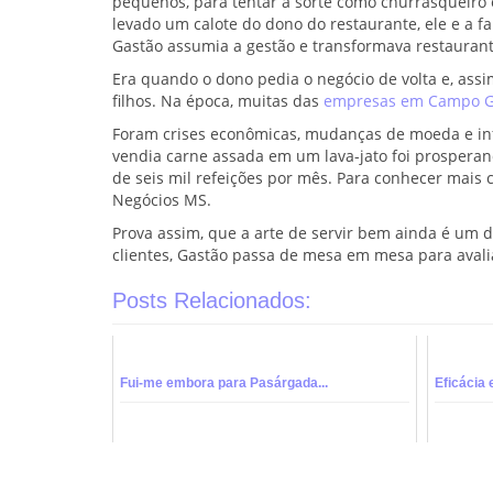
pequenos, para tentar a sorte como churrasqueiro
levado um calote do dono do restaurante, ele e a f
Gastão assumia a gestão e transformava restaurant
Era quando o dono pedia o negócio de volta e, ass
filhos. Na época, muitas das
empresas em Campo 
Foram crises econômicas, mudanças de moeda e infl
vendia carne assada em um lava-jato foi prosperan
de seis mil refeições por mês. Para conhecer mais
Negócios MS.
Prova assim, que a arte de servir bem ainda é um d
clientes, Gastão passa de mesa em mesa para avalia
Posts Relacionados:
Fui-me embora para Pasárgada...
Eficácia 