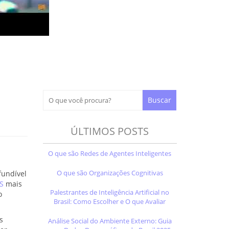
ÚLTIMOS POSTS
O que são Redes de Agentes Inteligentes
O que são Organizações Cognitivas
fundível
S
mais
Palestrantes de Inteligência Artificial no
o
Brasil: Como Escolher e O que Avaliar
s
Análise Social do Ambiente Externo: Guia