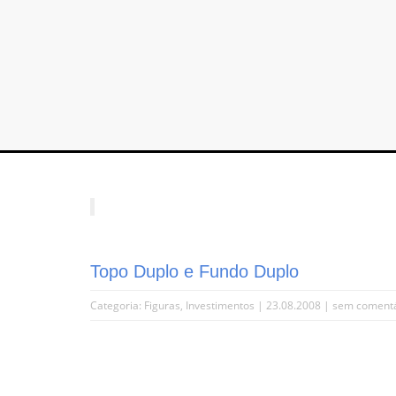
Topo Duplo e Fundo Duplo
Categoria:
Figuras
,
Investimentos
| 23.08.2008 |
sem comentá