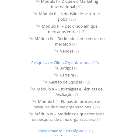
Módulo I – O que é o Marketing
Internacional
(20)
Módulo II – A decisão de se tornar
global
(23)
Módulo III – Decidindo em que
mercados entrar
(17)
Módulo IV – Decidindo como entrar no
mercado
(47)
Vendas
(2)
Pesquisa de Clima Organizacional
(50)
Artigos
(4)
Carreira
(2)
Gestão de Equipes
(12)
Módulo II – Estratégias e Técnicas de
Avaliação
(7)
Módulo III – Etapas do processo de
pesquisa de clima organizacional
(21)
Módulo IV – Modelos de questionários
de pesquisa de clima organizacional
(4)
Planejamento Estratégico
(137)