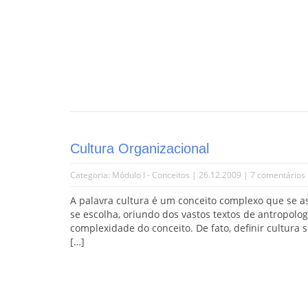
Cultura Organizacional
Categoria:
Módulo I - Conceitos
| 26.12.2009 |
7 comentários
A palavra cultura é um conceito complexo que se a
se escolha, oriundo dos vastos textos de antropolo
complexidade do conceito. De fato, definir cultur
[…]