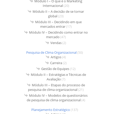
Módulo I – O que é o Marketing
Internacional
(20)
Módulo II – A decisão de se tornar
global
(23)
Módulo III – Decidindo em que
mercados entrar
(17)
Módulo IV – Decidindo como entrar no
mercado
(47)
Vendas
(2)
Pesquisa de Clima Organizacional
(50)
Artigos
(4)
Carreira
(2)
Gestão de Equipes
(12)
Módulo II – Estratégias e Técnicas de
Avaliação
(7)
Módulo III – Etapas do processo de
pesquisa de clima organizacional
(21)
Módulo IV – Modelos de questionários
de pesquisa de clima organizacional
(4)
Planejamento Estratégico
(137)