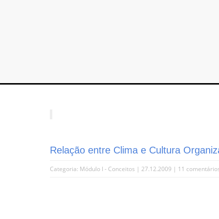
Relação entre Clima e Cultura Organiz
Categoria:
Módulo I - Conceitos
| 27.12.2009 |
11 comentário