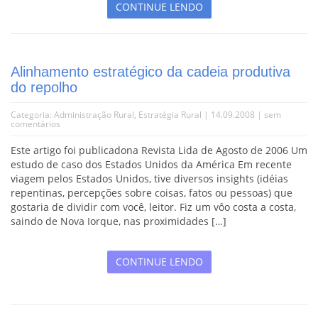
CONTINUE LENDO
Alinhamento estratégico da cadeia produtiva
do repolho
Categoria:
Administração Rural
,
Estratégia Rural
| 14.09.2008 |
sem
comentários
Este artigo foi publicadona Revista Lida de Agosto de 2006 Um
estudo de caso dos Estados Unidos da América Em recente
viagem pelos Estados Unidos, tive diversos insights (idéias
repentinas, percepções sobre coisas, fatos ou pessoas) que
gostaria de dividir com você, leitor. Fiz um vôo costa a costa,
saindo de Nova Iorque, nas proximidades […]
CONTINUE LENDO