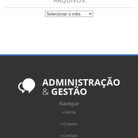
ARQUIVOS
Navegue
» Home
» O Autor
» Contato