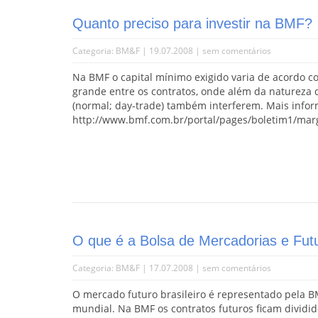
Quanto preciso para investir na BMF?
Categoria:
BM&F
| 19.07.2008 |
sem comentários
Na BMF o capital mínimo exigido varia de acordo co
grande entre os contratos, onde além da natureza d
(normal; day-trade) também interferem. Mais info
http://www.bmf.com.br/portal/pages/boletim1/mar
O que é a Bolsa de Mercadorias e Fu
Categoria:
BM&F
| 17.07.2008 |
sem comentários
O mercado futuro brasileiro é representado pela B
mundial. Na BMF os contratos futuros ficam dividid