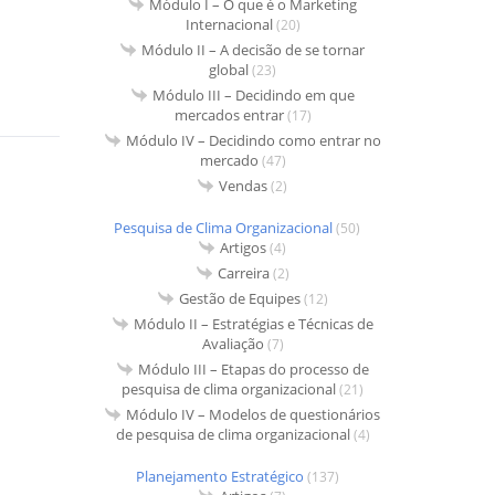
Módulo I – O que é o Marketing
Internacional
(20)
Módulo II – A decisão de se tornar
global
(23)
Módulo III – Decidindo em que
mercados entrar
(17)
Módulo IV – Decidindo como entrar no
mercado
(47)
Vendas
(2)
Pesquisa de Clima Organizacional
(50)
Artigos
(4)
Carreira
(2)
Gestão de Equipes
(12)
Módulo II – Estratégias e Técnicas de
Avaliação
(7)
Módulo III – Etapas do processo de
pesquisa de clima organizacional
(21)
Módulo IV – Modelos de questionários
de pesquisa de clima organizacional
(4)
Planejamento Estratégico
(137)