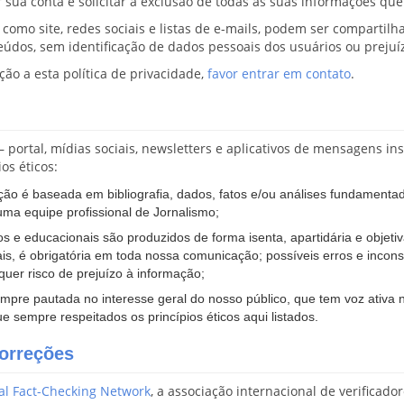
a conta e solicitar a exclusão de todas as suas informações que 
, como site, redes sociais e listas de e-mails, podem ser compartil
dos, sem identificação de dados pessoais dos usuários ou prejuíz
ão a esta política de privacidade,
favor entrar em contato
.
– portal, mídias sociais, newsletters e aplicativos de mensagens i
os éticos:
ão é baseada em bibliografia, dados, fatos e/ou análises fundamentad
uma equipe profissional de Jornalismo;
s e educacionais são produzidos de forma isenta, apartidária e objeti
iais, é obrigatória em toda nossa comunicação; possíveis erros e incon
uer risco de prejuízo à informação;
pre pautada no interesse geral do nosso público, que tem voz ativa no
e sempre respeitados os princípios éticos aqui listados.
correções
al Fact-Checking Network
, a associação internacional de verificado