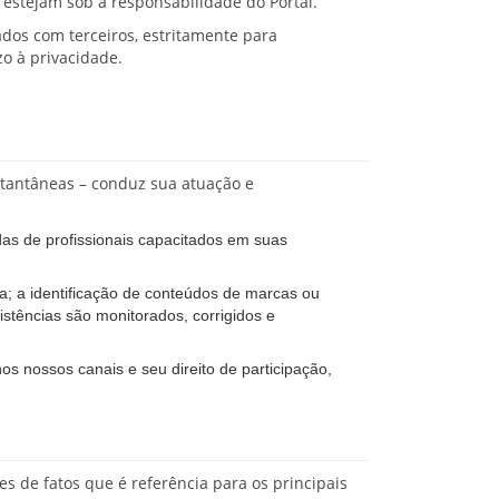
estejam sob a responsabilidade do Portal.
hados com terceiros, estritamente para
o à privacidade.
nstantâneas – conduz sua atuação e
as de profissionais capacitados em suas
va; a identificação de conteúdos de marcas ou
sistências são monitorados, corrigidos e
s nossos canais e seu direito de participação,
res de fatos que é referência para os principais