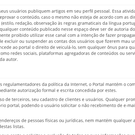
eus usuários publiquem artigos em seu perfil pessoal. Essa ativi
u reprovar o conteúdo, caso o mesmo não esteja de acordo com as di
 (estilo, redação, observação às regras gramaticais da língua portu
e qualquer conteúdo publicado nesse espaço deve ser de autoria do
mente proibido utilizar esse canal com a intenção de fazer propag
de excluir ou suspender as contas dos usuários que fizerem mau u
ncede ao portal o direito de veiculá-lo, sem qualquer ônus para qu
 como redes sociais, plataformas agregadoras de conteúdos ou serv
da autor.
os regulamentadores da política da Internet, o Portal mantém o c
mediante autorização formal e escrita concedida por estes.
uso de terceiros, seu cadastro de clientes e usuários. Qualquer pro
óprio portal, podendo o usuário solicitar o não recebimento de e-m
e endereços de pessoas físicas ou jurídicas, nem mantém qualque
estas listas.