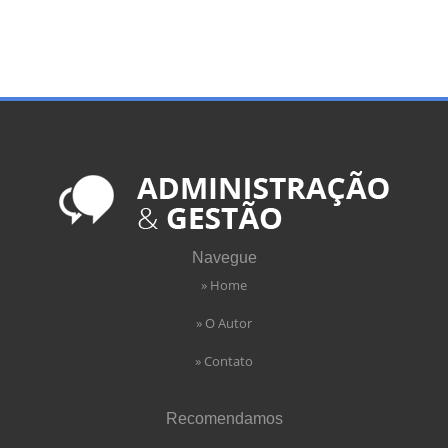
Navegue
» Home
» O Autor
» Contato
Recomendamos