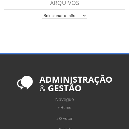
ARQUIVOS
Navegue
» Home
» O Autor