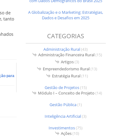
com Dados Demográficos do Brasil 2025
A Globalização e o Marketing: Estratégias,
sso de
Dados e Desafios em 2025
, tanto
anhados
CATEGORIAS
Administração Rural
(43)
Administração Financeira Rural
(15)
Artigos
(3)
Empreendedorismo Rural
(13)
Estratégia Rural
(11)
ção para
Gestão de Projetos
(15)
Módulo I – Conceito de Projeto
(14)
Gestão Pública
(1)
Inteligência Artificial
(3)
Investimentos
(75)
Ações
(10)