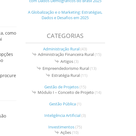
com Dados Demográficos do Brasil 2025
A Globalização e o Marketing: Estratégias,
Dados e Desafios em 2025
ça, como
CATEGORIAS
ai
Administração Rural
(43)
 opções
Administração Financeira Rural
(15)
ão
Artigos
(3)
Empreendedorismo Rural
(13)
Estratégia Rural
 procure
(11)
Gestão de Projetos
(15)
Módulo I – Conceito de Projeto
(14)
Gestão Pública
(1)
Inteligência Artificial
(3)
são
Investimentos
(75)
Ações
(10)