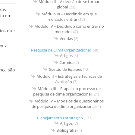
Módulo II – A decisão de se tornar
global
(23)
ras
Módulo III – Decidindo em que
ido em
mercados entrar
(17)
Módulo IV – Decidindo como entrar no
ios que
mercado
(47)
Vendas
(2)
or a
Pesquisa de Clima Organizacional
(50)
Artigos
(4)
Carreira
(2)
Gestão de Equipes
(12)
nça são
Módulo II – Estratégias e Técnicas de
Avaliação
(7)
Módulo III – Etapas do processo de
pesquisa de clima organizacional
(21)
Módulo IV – Modelos de questionários
de pesquisa de clima organizacional
(4)
Planejamento Estratégico
(137)
Artigos
(7)
Bibliografia
(4)