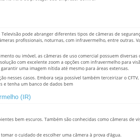
de Televisão pode abranger diferentes tipos de câmeras de seguran
âmeras profissionais, noturnas, com infravermelho, entre outras. V
imento ou imóvel, as câmeras de uso comercial possuem diversas
resolução com excelente zoom a opções com infravermelho para vis
 garantir uma imagem nítida até mesmo para áreas extensas.
ção nesses casos. Embora seja possível também terceirizar o CFTV,
das e tenha um banco de dados bem
rmelho (IR)
bientes bem escuros. Também são conhecidas como câmeras de vi
o tomar o cuidado de escolher uma câmera à prova d’água.