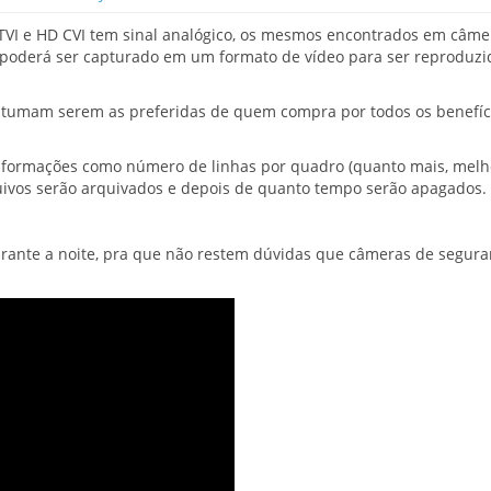
TVI e HD CVI tem sinal analógico, os mesmos encontrados em câme
ra poderá ser capturado em um formato de vídeo para ser reproduz
ostumam serem as preferidas de quem compra por todos os benefíc
informações como número de linhas por quadro (quanto mais, melh
uivos serão arquivados e depois de quanto tempo serão apagados.
rante a noite, pra que não restem dúvidas que câmeras de segura