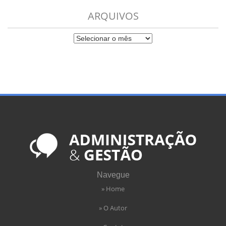
ARQUIVOS
Navegue
» Home
» O Autor