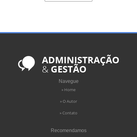
Navegue
» Home
» O Autor
» Contato
Recomendamos